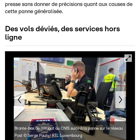
presse sans donner de précisions quant aux causes de
cette panne généralisée.
Des vols déviés, des services hors
ligne
Branle-bas de combat au CNIS suite à la panne sur le réseau
Les 
Post
©
Serge Pauly/ RTL Luxembourg
leur