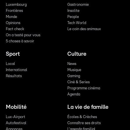
Luxembourg
Gastronomie
Frontières
Insolite
Monde
People
Opinions
Tech World
Fact check
Le coin des animaux
On a testé pour vous
5 choses à savoir
Sport
Culture
Local
News
International
Musique
Résultats
Gaming
Ciné & Series
Programme cinéma
Agenda
Mobilité
La vie de famille
Lux-Airport
Écoles & Crèches
Autofestival
Connaître ses droits
Annonces
L'agenda familial