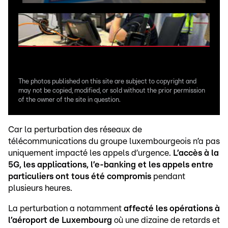
The photos published on this site are subject to copyright and
may not be copied, modified, or sold without the prior permission
of the owner of the site in question.
Car la perturbation des réseaux de
télécommunications du groupe luxembourgeois n’a pas
uniquement impacté les appels d’urgence.
L’accès à la
5G, les applications, l’e-banking et les appels entre
particuliers ont tous été compromis
pendant
plusieurs heures.
La perturbation a notamment
affecté les opérations à
l’aéroport de Luxembourg
où une dizaine de retards et