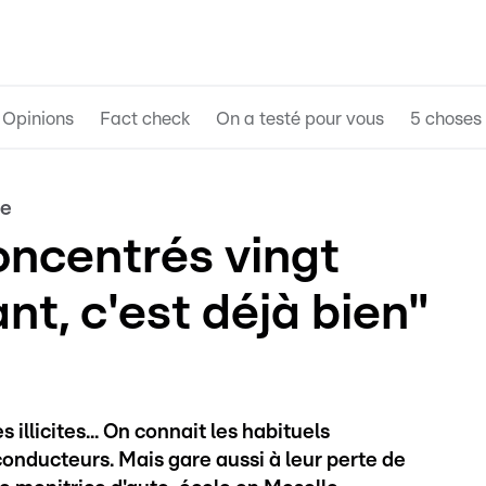
Opinions
Fact check
On a testé pour vous
5 choses 
le
concentrés vingt
nt, c'est déjà bien"
illicites... On connait les habituels
nducteurs. Mais gare aussi à leur perte de