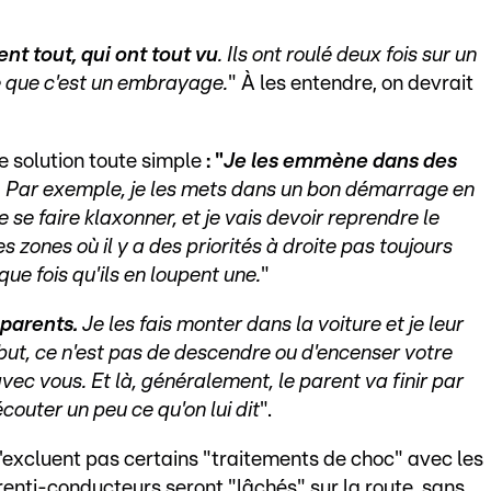
ent tout, qui ont tout vu
. Ils ont roulé deux fois sur un
e que c'est un embrayage.
" À les entendre, on devrait
 solution toute simple
: "
Je les emmène dans des
nt. Par exemple, je les mets dans un bon démarrage en
se faire klaxonner, et je vais devoir reprendre le
 zones où il y a des priorités à droite pas toujours
que fois qu'ils en loupent une.
"
 parents.
Je les fais monter dans la voiture et je leur
e but, ce n'est pas de descendre ou d'encenser votre
avec vous. Et là, généralement, le parent va finir par
couter un peu ce qu'on lui dit
".
n'excluent pas certains "traitements de choc" avec les
prenti-conducteurs seront "lâchés" sur la route, sans