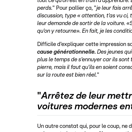
tout ce qu'on est en train d'apprendre. E
perds.
" Pour pallier ça, "
je leur fais ar
discussion, type « attention, t'as vu ci, 
leur demande de sortir de la voiture. «
qu'on y retourne». En fait, je les condi
Difficile d'expliquer cette impression sa
cause générationnelle.
Des jeunes qui 
plus le temps de s'ennuyer car ils sont 
pierre, mais il faut qu'ils en soient co
sur la route est bien réel.
"
"
Arrêtez de leur mettr
voitures modernes ent
Un autre constat qui, pour le coup, ne da