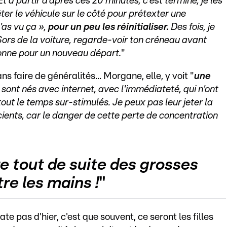
t à partir d'après ces 20 minutes, c'est terminé, je les
rêter le véhicule sur le côté pour prétexter une
t'as vu ça »,
pour un peu les réinitialiser.
Des fois, je
Sors de la voiture, regarde-voir ton créneau avant
tionne pour un nouveau départ.
"
ns faire de généralités... Morgane, elle, y voit "
une
sont nés avec internet, avec l'immédiateté, qui n'ont
tout le temps sur-stimulés. Je peux pas leur jeter la
nscients, car le danger de cette perte de concentration
e tout de suite des grosses
re les mains !
"
te pas d'hier, c'est que souvent, ce seront les filles