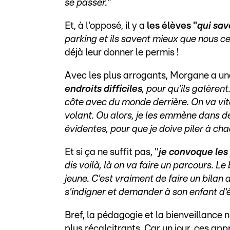
se passer.
"
Et, à l'opposé, il y a
les élèves "
qui sav
parking et ils savent mieux que nous c
déjà leur donner le permis !
Avec les plus arrogants, Morgane a une
endroits difficiles
, pour qu'ils galère
côte avec du monde derrière. On va vite 
volant. Ou alors, je les emmène dans des
évidentes, pour que je doive piler à cha
Et si ça ne suffit pas, "
je convoque les
dis voilà, là on va faire un parcours. L
jeune. C'est vraiment de faire un bilan 
s'indigner et demander à son enfant d'é
Bref, la pédagogie et la bienveillance 
plus récalcitrants. Car un jour, ces ap