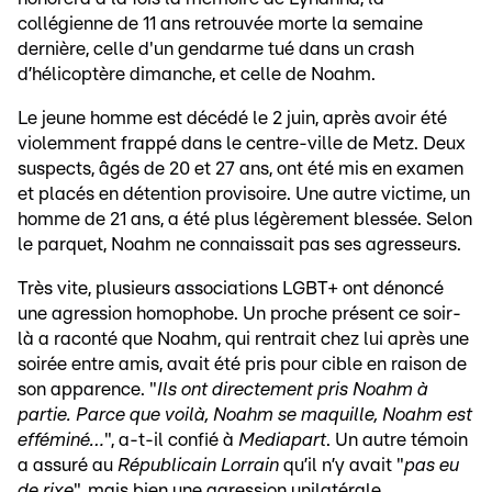
collégienne de 11 ans retrouvée morte la semaine
dernière, celle d'un gendarme tué dans un crash
d’hélicoptère dimanche, et celle de Noahm.
Le jeune homme est décédé le 2 juin, après avoir été
violemment frappé dans le centre-ville de Metz. Deux
suspects, âgés de 20 et 27 ans, ont été mis en examen
et placés en détention provisoire. Une autre victime, un
homme de 21 ans, a été plus légèrement blessée. Selon
le parquet, Noahm ne connaissait pas ses agresseurs.
Très vite, plusieurs associations LGBT+ ont dénoncé
une agression homophobe. Un proche présent ce soir-
là a raconté que Noahm, qui rentrait chez lui après une
soirée entre amis, avait été pris pour cible en raison de
son apparence. "
Ils ont directement pris Noahm à
partie. Parce que voilà, Noahm se maquille, Noahm est
efféminé…
", a-t-il confié à
Mediapart
. Un autre témoin
a assuré au
Républicain Lorrain
qu’il n’y avait "
pas eu
de rixe
", mais bien une agression unilatérale.