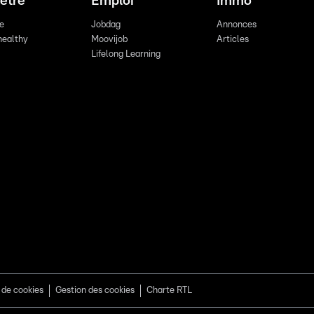
être
Emploi
Immo
re
Jobdag
Annonces
healthy
Moovijob
Articles
Lifelong Learning
 de cookies
Gestion des cookies
Charte RTL