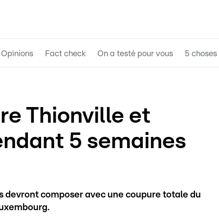
Opinions
Fact check
On a testé pour vous
5 choses 
re Thionville et
ndant 5 semaines
ers devront composer avec une coupure totale du
 Luxembourg.