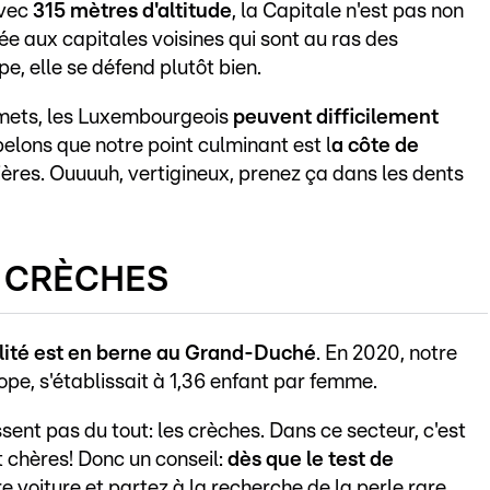
avec
315 mètres d'altitude
, la Capitale n'est pas non
ée aux capitales voisines qui sont au ras des
e, elle se défend plutôt bien.
mets, les Luxembourgeois
peuvent difficilement
elons que
notre point culminant est l
a côte de
ières. Ouuuuh, vertigineux, prenez ça dans les dents
S CRÈCHES
alité est en berne au Grand-Duché
. En 2020, notre
rope, s'établissait à 1,36 enfant par femme.
sent pas du tout: les crèches. Dans ce secteur, c'est
t chères! Donc un conseil:
dès que le test de
e voiture et partez à la recherche de la perle rare.