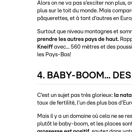
Alors on ne va pas s'exciter non plus, 
plus sur le toit du monde. Mais compar
pâquerettes, et à tant d'autres en Europ
Surtout que niveau montagnes et som
prendre les autres pays de haut
.
Rapp
Kneiff
avec... 560 mètres et des pouss
les Pays-Bas!
4. BABY-BOOM... DE
C'est un sujet pas très glorieux:
la nat
taux de fertilité, l'un des plus bas d'Eu
Mais il y a un domaine où cela ne se res
plutôt le baby-boom, et les places son
grossesse est positif
, sautez dans votr