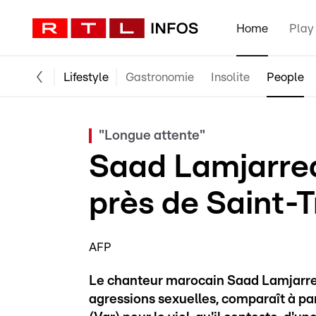
Home
Play
Lifestyle
Gastronomie
Insolite
People
"Longue attente"
Saad Lamjarred
près de Saint-
AFP
Le chanteur marocain Saad Lamjarred,
agressions sexuelles, comparaît à par