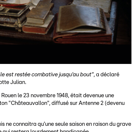
lle est restée combative jusqu'au bout"
, a déclaré
otte Julian.
 Rouen le 23 novembre 1948, était devenue une
leton "Châteauvallon", diffusé sur Antenne 2 (devenu
is ne connaitra qu'une seule saison en raison du grave
le qui restera lourdement handicapée.