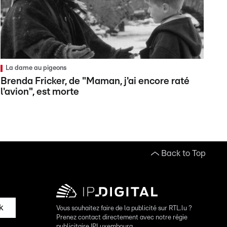
La dame au pigeons
Brenda Fricker, de "Maman, j'ai encore raté
l'avion", est morte
Back to Top
k
Vous souhaitez faire de la publicité sur RTL.lu ?
Prenez contact directement avec notre régie
publicitaire IPLuxembourg