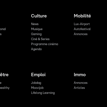
Culture
Mobilité
News
Lux-Airport
ional
Musique
Autofestival
ts
Gaming
Annonces
Ciné & Series
Programme cinéma
Agenda
être
Emploi
Immo
re
Jobdag
Annonces
healthy
Moovijob
Articles
Lifelong Learning