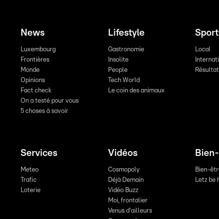
News
Lifestyle
Sport
Luxembourg
Gastronomie
Local
Frontières
Insolite
Internat
Monde
People
Résulta
Opinions
Tech World
Fact check
Le coin des animaux
On a testé pour vous
5 choses à savoir
Services
Vidéos
Bien-
Meteo
Cosmopoly
Bien-êt
Trafic
Déjà Demain
Letz be 
Loterie
Vidéo Buzz
Moi, frontalier
Venus d'ailleurs