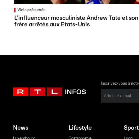
Viols présumés
L'influenceur masculiniste Andrew Tate et son
frère arrêtés aux Etats-Unis
Inscrivez-vous à not
News
Lifestyle
Sport
Luxembourg
Gastronomie
Local