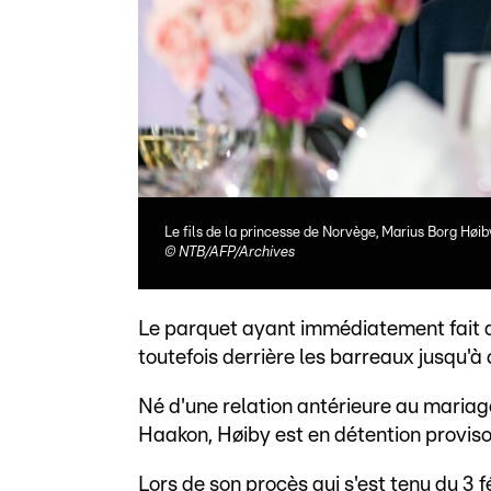
Le fils de la princesse de Norvège, Marius Borg Høiby
©
NTB/AFP/Archives
Le parquet ayant immédiatement fait a
toutefois derrière les barreaux jusqu'à c
Né d'une relation antérieure au mariag
Haakon, Høiby est en détention provisoi
Lors de son procès qui s'est tenu du 3 f