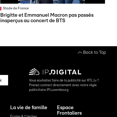
Stade de France
Brigitte et Emmanuel Macron pas passés
inaperçus au concert de BTS
Back to Top
k
Vous souhaitez faire de la publicité sur RTL.lu ?
Prenez contact directement avec notre régie
publicitaire IPLuxembourg
La vie de famille
Espace
Frontaliers
Écoles & Crèches