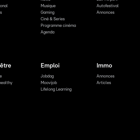
ional
Musique
Autofestival
ts
Gaming
Annonces
Ciné & Series
Programme cinéma
Agenda
être
Emploi
Immo
re
Jobdag
Annonces
healthy
Moovijob
Articles
Lifelong Learning