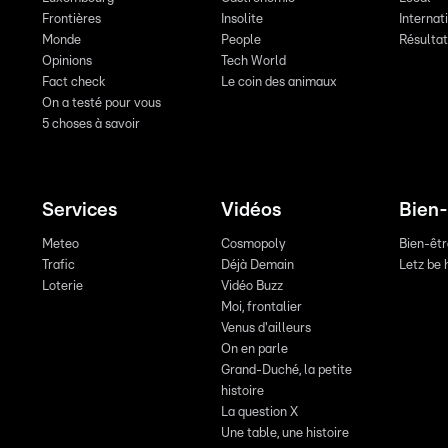
Frontières
Insolite
Internat
Monde
People
Résulta
Opinions
Tech World
Fact check
Le coin des animaux
On a testé pour vous
5 choses à savoir
Services
Vidéos
Bien-
Meteo
Cosmopoly
Bien-êt
Trafic
Déjà Demain
Letz be 
Loterie
Vidéo Buzz
Moi, frontalier
Venus d'ailleurs
On en parle
Grand-Duché, la petite
histoire
La question X
Une table, une histoire