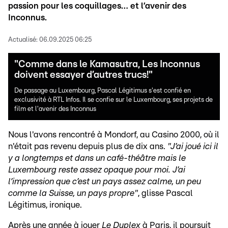
passion pour les coquillages… et l’avenir des
Inconnus.
Actualisé:
06.09.2025 06:25
"Comme dans le Kamasutra, Les Inconnus
doivent essayer d’autres trucs!"
De passage au Luxembourg, Pascal Légitimus s'est confié en
exclusivité à RTL Infos. Il se confie sur le Luxembourg, ses projets de
film et l'avenir des Inconnus
Nous l'avons rencontré à Mondorf, au Casino 2000, où il
n'était pas revenu depuis plus de dix ans.
"J’ai joué ici il
y a longtemps et dans un café-théâtre mais le
Luxembourg reste assez opaque pour moi. J’ai
l’impression que c’est un pays assez calme, un peu
comme la Suisse, un pays propre"
, glisse Pascal
Légitimus, ironique.
Après une année à jouer
Le Duplex
à Paris, il poursuit