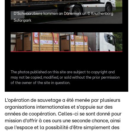
D'Schwaarzbiere kommen an Dänemark un
©
Knuthenborg
D'S
Safaripark
Safa
The photos published on this site are subject to copyright and
may not be copied, modified, or sold without the prior permission
of the owner of the site in question.
L'opération de sauvetage a été menée par plusieurs
organisations internationales et s'appuie sur des
années de coopération. Celles-ci se sont donné pour
mission d'offrir à ces ours une seconde chance, ainsi
que l'espace et la possibilité d'être simplement des