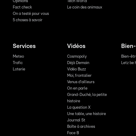
Opinions
Tech World
Fact check
Le coin des animaux
On a testé pour vous
5 choses à savoir
Services
Vidéos
Bien-
Meteo
Cosmopoly
Bien-êt
Trafic
Déjà Demain
Letz be 
Loterie
Vidéo Buzz
Moi, frontalier
Venus d'ailleurs
On en parle
Grand-Duché, la petite
histoire
La question X
Une table, une histoire
Journal St
Boîte à archives
Face B