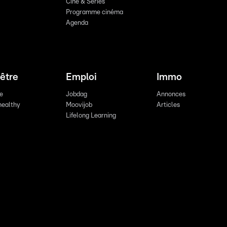
Ciné & Series
Programme cinéma
Agenda
être
Emploi
Immo
re
Jobdag
Annonces
healthy
Moovijob
Articles
Lifelong Learning