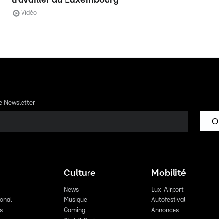
travailler au Luxembourg
Vidéo
re Newsletter
O
Culture
Mobilité
News
Lux-Airport
ional
Musique
Autofestival
ts
Gaming
Annonces