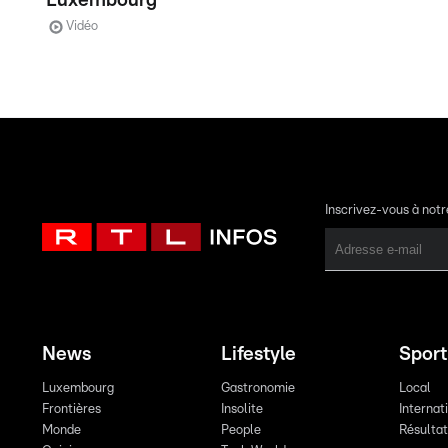
Luxembourg
Vidéo
Inscrivez-vous à not
News
Lifestyle
Sport
Luxembourg
Gastronomie
Local
Frontières
Insolite
Internat
Monde
People
Résulta