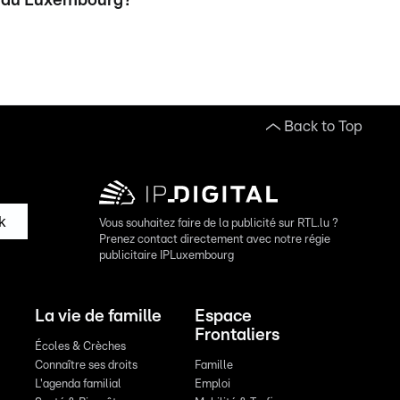
du Luxembourg?
Back to Top
k
Vous souhaitez faire de la publicité sur RTL.lu ?
Prenez contact directement avec notre régie
publicitaire IPLuxembourg
La vie de famille
Espace
Frontaliers
Écoles & Crèches
Connaître ses droits
Famille
L'agenda familial
Emploi