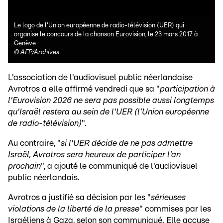
Le logo de l'Union européenne de radio-télévision (UER) qui
organise le concours de la chanson Eurovision, le 23 mars 2017 à
Genève
©
AFP/Archives
L'association de l'audiovisuel public néerlandaise
Avrotros a elle affirmé vendredi que sa "
participation à
l'Eurovision 2026 ne sera pas possible aussi longtemps
qu'Israël restera au sein de l'UER (l'Union européenne
de radio-télévision)
".
Au contraire, "
si l'UER décide de ne pas admettre
Israël, Avrotros sera heureux de participer l'an
prochain
", a ajouté le communiqué de l'audiovisuel
public néerlandais.
Avrotros a justifié sa décision par les "
sérieuses
violations de la liberté de la presse
" commises par les
Israéliens à Gaza, selon son communiqué. Elle accuse