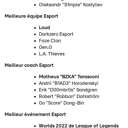
Oleksandr "S1mple" Kostyliev
Meilleure équipe Esport
Loud
Darkzero Esport
Faze Clan
Gen.G
L.A. Thieves
Meilleur coach Esport
Matheus "BZKA" Tarasconi
Andrii "B1AD3" Horodenskyi
Erik "D00mbr0s" Sandgren
Robert "Robban" Dahlström
Go "Score" Dong-Bin
Meilleur événement Esport
Worlds 2022 de League of Legends