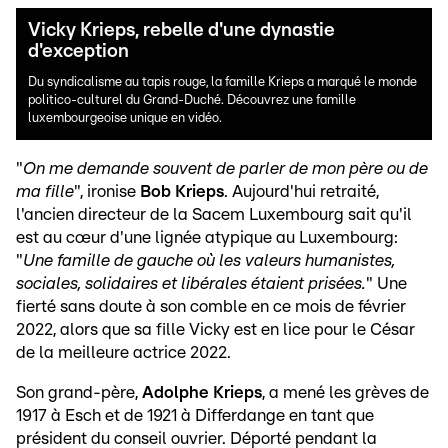
Vicky Krieps, rebelle d'une dynastie
d'exception
Du syndicalisme au tapis rouge, la famille Krieps a marqué le monde
politico-culturel du Grand-Duché. Découvrez une famille
luxembourgeoise unique en vidéo.
"
On me demande souvent de parler de mon père ou de
ma fille
", ironise
Bob Krieps
. Aujourd'hui retraité,
l'ancien directeur de la Sacem Luxembourg sait qu'il
est au cœur d'une lignée atypique au Luxembourg:
"
Une famille de gauche où les valeurs humanistes,
sociales, solidaires et libérales étaient prisées.
" Une
fierté sans doute à son comble en ce mois de février
2022, alors que sa fille Vicky est en lice pour le César
de la meilleure actrice 2022.
Son grand-père,
Adolphe Krieps
, a mené les grèves de
1917 à Esch et de 1921 à Differdange en tant que
président du conseil ouvrier. Déporté pendant la