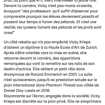
bruit, au point que RTL vient interviewer la jeune fille.
Devant la caméra, Vicky n'est pas moins virulente,
évoquant "
des professeurs qu’il suffit d’observer pour
comprendre pourquoi les élèves deviennent passifs et
passent leur temps à fumer des pétards. Et c’est une
réalité, les lycéens fument des pétards et les profs sont
ivres!
”
Un côté rebelle qui n'a pas empêché Vicky Krieps
d'obtenir un diplôme à la Haute Ecole d'Art de Zurich.
Après s'être orientée vers la mise en scène, elle
retourne devant la caméra, des apparitions
remarquées qui vont la remettre sur les rails de son
destin d'actrice. Elle obtient un petit rôle dans
Anonymous
de Roland Emmerich en 2001. La suite
n'est qu'ascension, jusqu'à sa prestation saluée sur le
plan international dans
Phantom Thread
aux côtés de
Daniel Day-Lewis en 2018.
Rayonnante sur l’écran, engagée dans la société, Vicky
Krieps est discrète sur le plan privé. Elle ne s'exprimera