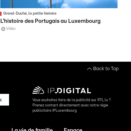
Grand-Duché, la petite histoire
L’histoire des Portugais au Luxembourg
Vidéo
Back to Top
k
Vous souhaitez faire de la publicité sur RTL.lu ?
Prenez contact directement avec notre régie
publicitaire IPLuxembourg
La vie de famille
Espace