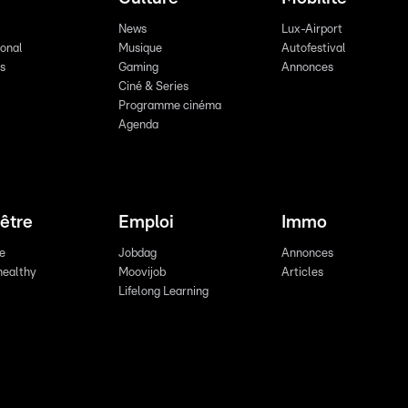
News
Lux-Airport
ional
Musique
Autofestival
ts
Gaming
Annonces
Ciné & Series
Programme cinéma
Agenda
être
Emploi
Immo
re
Jobdag
Annonces
healthy
Moovijob
Articles
Lifelong Learning