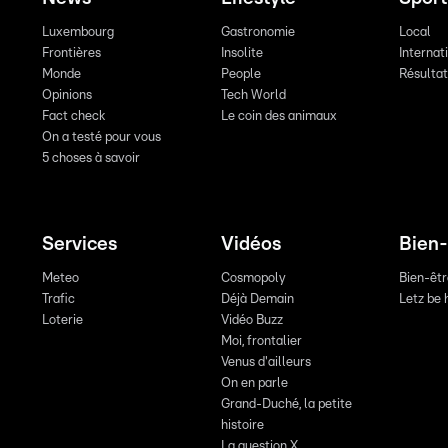
Luxembourg
Gastronomie
Local
Frontières
Insolite
Internat
Monde
People
Résulta
Opinions
Tech World
Fact check
Le coin des animaux
On a testé pour vous
5 choses à savoir
Services
Vidéos
Bien-
Meteo
Cosmopoly
Bien-êt
Trafic
Déjà Demain
Letz be 
Loterie
Vidéo Buzz
Moi, frontalier
Venus d'ailleurs
On en parle
Grand-Duché, la petite
histoire
La question X