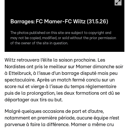
Barrages: FC Mamer-FC Wiltz (31.5.26)
The photos published on this site are subject to copyright and
may not be copied, modified, or sold without the prior permission
of the owner of the site in question.
Wiltz retrouvera l’élite la saison prochaine. Les
Nordistes ont pris le meilleur sur Mamer dimanche soir
à Ettelbruck, à l’issue d’un barrage disputé mais peu
spectaculaire. Après un match fermé conclu sur un
score nul et vierge à l’issue du temps réglementaire
puis de la prolongation, les deux formations ont dû se
départager aux tirs au but.
Malgré quelques occasions de part et d’autre,
notamment en première période, aucune équipe n’est
parvenue à faire la différence. Mamer a même cru