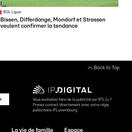
BGL Ligue
Bissen, Differdange, Mondorf et Strassen
veulent confirmer la tendance
Back to Top
k
Vous souhaitez faire de la publicité sur RTL.lu ?
Prenez contact directement avec notre régie
publicitaire IPLuxembourg
La vie de famille
Espace