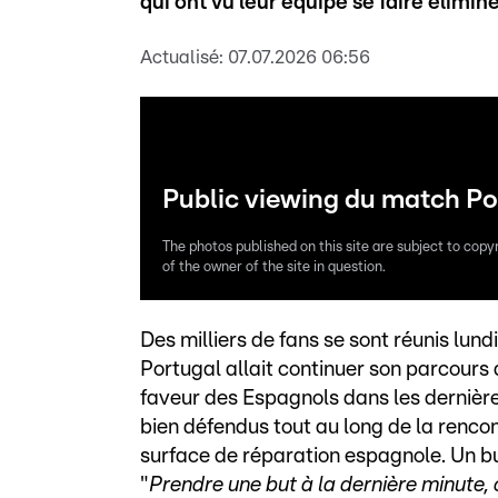
qui ont vu leur équipe se faire élimin
Actualisé:
07.07.2026 06:56
Public viewing du match Po
The photos published on this site are subject to copy
of the owner of the site in question.
Des milliers de fans se sont réunis lund
Portugal allait continuer son parcours 
faveur des Espagnols dans les dernière
bien défendus tout au long de la rencon
surface de réparation espagnole. Un bu
"
Prendre une but à la dernière minute, 