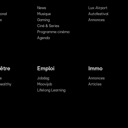
News
Lux-Airport
ional
Musique
Autofestival
ts
Gaming
Annonces
Ciné & Series
Programme cinéma
Agenda
être
Emploi
Immo
re
Jobdag
Annonces
healthy
Moovijob
Articles
Lifelong Learning