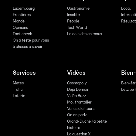
Luxembourg
Gastronomie
Local
Frontières
Insolite
Internat
Monde
People
Résulta
Opinions
Tech World
Fact check
Le coin des animaux
On a testé pour vous
5 choses à savoir
Services
Vidéos
Bien-
Meteo
Cosmopoly
Bien-êt
Trafic
Déjà Demain
Letz be 
Loterie
Vidéo Buzz
Moi, frontalier
Venus d'ailleurs
On en parle
Grand-Duché, la petite
histoire
La question X