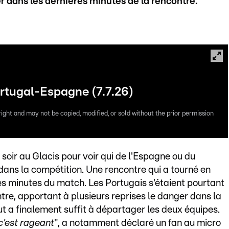
er dans les dernières minutes de la rencontre.
rtugal-Espagne (7.7.26)
right and may not be copied, modified, or sold without the prior permission
i soir au Glacis pour voir qui de l'Espagne ou du
dans la compétition. Une rencontre qui a tourné en
s minutes du match. Les Portugais s'étaient pourtant
tre, apportant à plusieurs reprises le danger dans la
t a finalement suffit à départager les deux équipes.
c'est rageant
", a notamment déclaré un fan au micro