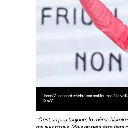
Jonas Vingegaard célèbre son maillot rose à la veille
©
AFP
"C'est un peu toujours la même histoire
me suis rassis. Mais on peut être fiers 