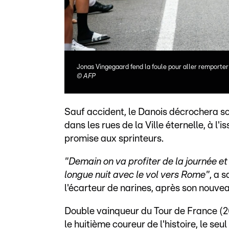
Jonas Vingegaard fend la foule pour aller remporter
©
AFP
Sauf accident, le Danois décrochera s
dans les rues de la Ville éternelle, à l
promise aux sprinteurs.
"Demain on va profiter de la journée et 
longue nuit avec le vol vers Rome"
, a 
l'écarteur de narines, après son nouve
Double vainqueur du Tour de France (20
le huitième coureur de l'histoire, le seu