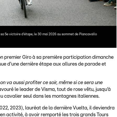
 sa 5e victoire d'étape, le 30 mai 2026 au sommet de Piancavallo
on premier Giro à sa première participation dimanche
'issue d'une dernière étape aux allures de parade et
on va aussi profiter ce soir, même si ce sera une
savouré le leader de Visma, tout de rose vêtu, jusqu'à
au cavalier seul dans les montagnes italiennes.
22, 2023), lauréat de la dernière Vuelta, il deviendra
l en activité, à avoir remporté les trois grands Tours