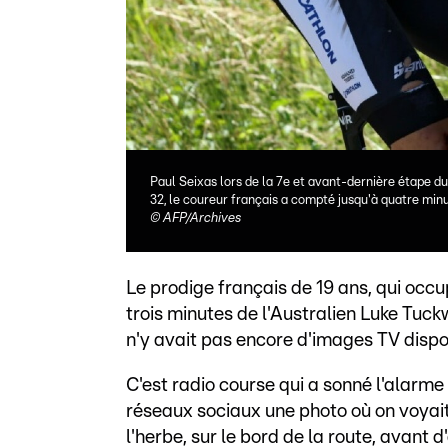
Paul Seixas lors de la 7e et avant-dernière étape d
32, le coureur français a compté jusqu'à quatre minut
©
AFP/Archives
Le prodige français de 19 ans, qui occu
trois minutes de l'Australien Luke Tuck
n'y avait pas encore d'images TV dispo
C'est radio course qui a sonné l'alarme
réseaux sociaux une photo où on voyai
l'herbe, sur le bord de la route, avant d