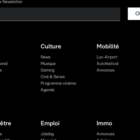
re Newsletter
O
Culture
Mobilité
News
Lux-Airport
ional
Musique
Autofestival
ts
Gaming
Annonces
Ciné & Series
Programme cinéma
Agenda
être
Emploi
Immo
re
Jobdag
Annonces