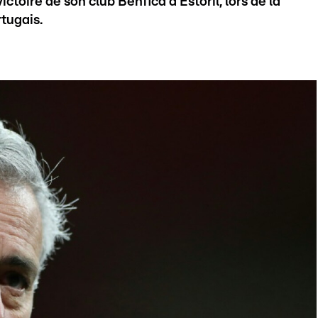
ctoire de son club Benfica à Estoril, lors de la
tugais.