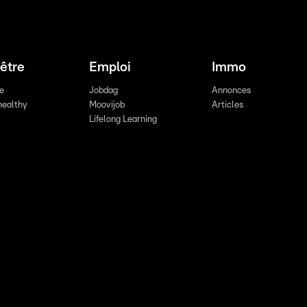
être
Emploi
Immo
re
Jobdag
Annonces
healthy
Moovijob
Articles
Lifelong Learning