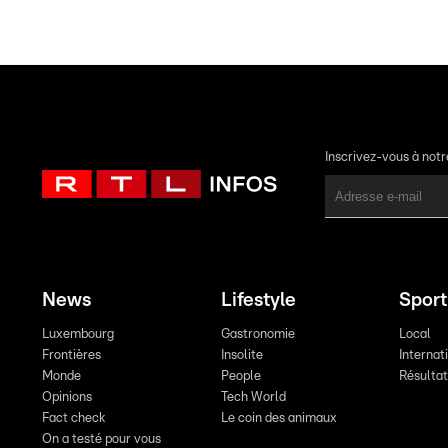
Inscrivez-vous à not
News
Lifestyle
Sport
Luxembourg
Gastronomie
Local
Frontières
Insolite
Internat
Monde
People
Résulta
Opinions
Tech World
Fact check
Le coin des animaux
On a testé pour vous