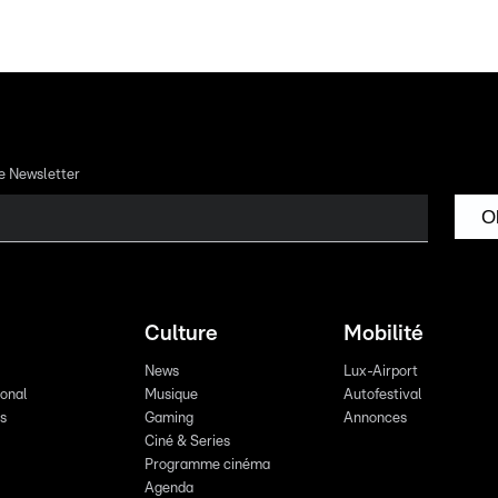
re Newsletter
O
Culture
Mobilité
News
Lux-Airport
ional
Musique
Autofestival
ts
Gaming
Annonces
Ciné & Series
Programme cinéma
Agenda