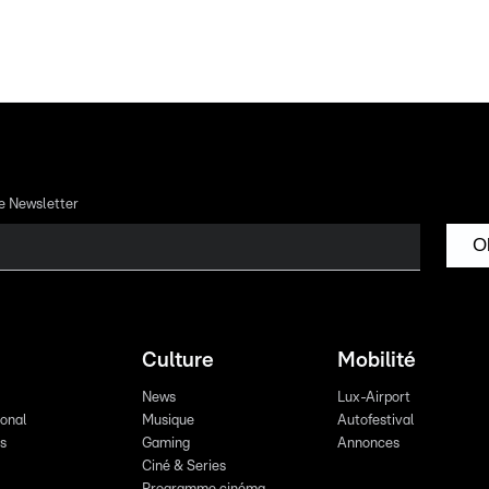
re Newsletter
O
Culture
Mobilité
News
Lux-Airport
ional
Musique
Autofestival
ts
Gaming
Annonces
Ciné & Series