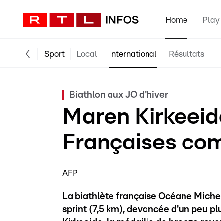
Home
Play
Sport
Local
International
Résultats
Biathlon aux JO d'hiver
Maren Kirkeeide
Françaises com
AFP
La biathlète française Océane Mich
sprint (7,5 km), devancée d'un peu p