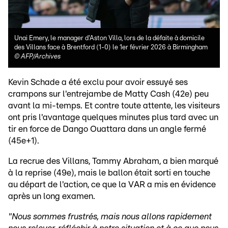
Unai Emery, le manager d'Aston Villa, lors de la défaite à domicile
des Villans face à Brentford (1-0) le 1er février 2026 à Birmingham
©
AFP/Archives
Kevin Schade a été exclu pour avoir essuyé ses
crampons sur l'entrejambe de Matty Cash (42e) peu
avant la mi-temps. Et contre toute attente, les visiteurs
ont pris l'avantage quelques minutes plus tard avec un
tir en force de Dango Ouattara dans un angle fermé
(45e+1).
La recrue des Villans, Tammy Abraham, a bien marqué
à la reprise (49e), mais le ballon était sorti en touche
au départ de l'action, ce que la VAR a mis en évidence
après un long examen.
"Nous sommes frustrés, mais nous allons rapidement