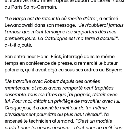
et sportive, notamment après le départ de Lionel Messi
au Paris Saint-Germain.
"Le Barça est de retour là où mérite d'être"
, a estimé
Lewandowski dans son message.
"Je n'oublierai jamais
l'amour que m'ont témoigné les supporters dès mes
premiers jours. La Catalogne est ma terre d'accueil"
,
a-t-il ajouté.
Son entraîneur Hansi Flick, interrogé dans le même
temps en conférence de presse, a remercié le buteur
polonais, qu'il avait déjà eu sous ses ordres au Bayern:
"Je travaille avec Robert depuis des années
maintenant, et nous avons remporté neuf trophées
ensemble, tous les titres que j’ai gagnés, c’était avec
lui. Pour moi, c’était un privilège de travailler avec lui.
Chaque jour, il a donné le meilleur de lui-même
physiquement pour être au plus haut niveau"
, l'a
encensé le technicien allemand.
"C'est un modèle
parfait pour les jeunes joueurs… c'est pour ça qu'il joue