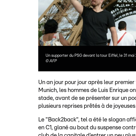
Un supporter du PSG devant la tour Eiffel, le 31 mai
©
AFP
Un an jour pour jour après leur premier
Munich, les hommes de Luis Enrique ont
stade, avant de se présenter sur un pod
plusieurs reprises prêtés à de joyeuses
Le "Back2back", tel a été le slogan aff
en C1, glané au bout du suspense contre 
club de la capitale d'entrer un peu plus