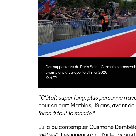
Des supporteurs du Paris Saint-Germain se rassembl
champions d'Europe, le 31 mai 2026
©
AFP
"C’était super long, plus personne n'avai
pour sa part Mathias, 19 ans, avant de
force à tout le monde."
Lui a pu contempler Ousmane Dembélé,
mètres
". Les joueurs ont d'ailleurs pri