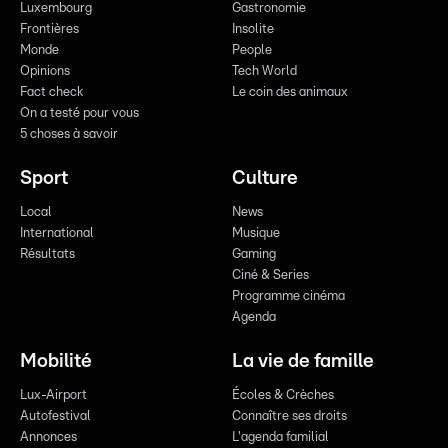
Luxembourg
Gastronomie
Frontières
Insolite
Monde
People
Opinions
Tech World
Fact check
Le coin des animaux
On a testé pour vous
5 choses à savoir
Sport
Culture
Local
News
International
Musique
Résultats
Gaming
Ciné & Series
Programme cinéma
Agenda
Mobilité
La vie de famille
Lux-Airport
Écoles & Crèches
Autofestival
Connaître ses droits
Annonces
L'agenda familial