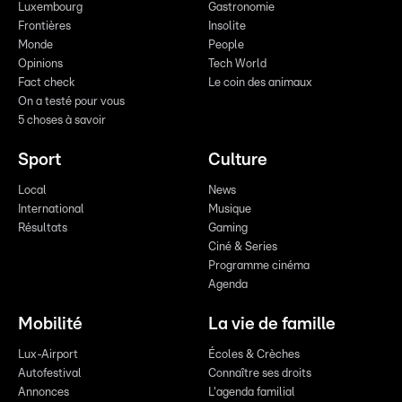
Luxembourg
Gastronomie
Frontières
Insolite
Monde
People
Opinions
Tech World
Fact check
Le coin des animaux
On a testé pour vous
5 choses à savoir
Sport
Culture
Local
News
International
Musique
Résultats
Gaming
Ciné & Series
Programme cinéma
Agenda
Mobilité
La vie de famille
Lux-Airport
Écoles & Crèches
Autofestival
Connaître ses droits
Annonces
L'agenda familial