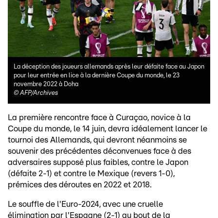
La déception des joueurs allemands après leur défaite face au Japon
pour leur entrée en lice à la dernière Coupe du monde, le 23
novembre 2022 à Doha
©
AFP/Archives
La première rencontre face à Curaçao, novice à la
Coupe du monde, le 14 juin, devra idéalement lancer le
tournoi des Allemands, qui devront néanmoins se
souvenir des précédentes déconvenues face à des
adversaires supposé plus faibles, contre le Japon
(défaite 2-1) et contre le Mexique (revers 1-0),
prémices des déroutes en 2022 et 2018.
Le souffle de l'Euro-2024, avec une cruelle
élimination par l'Espagne (2-1) au bout de la