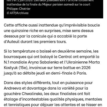
les 3 et 2 juin 2026. Les deux joueuses sont l'affiche totalement
inattendue de la finale du Majeur parisien samedi sur le court
Philippe-Chatrier
©
AFP/Archives
Cette affiche aussi inattendue qu'imprévisible boucle
une quinzaine riche en surprises, mise sens dessus
dessous par la canicule qui a accablé la porte
d'Auteuil durant les premiers tours.
Si la température a baissé en deuxième semaine, les
bourrasques qui ont balayé le Central ont emporté la
N.1 mondiale Aryna Sabalenka et l'Ukrainienne Marta
Kostyuk (15e), invaincue sur terre battue en 2026
jusqu'à sa défaite jeudi en demi-finale à Paris.
Dans des styles différents, tout en puissance pour
Andreeva et davantage dans la variété pour la
gauchère Chwalinska, les deux finalistes ont fait
étalage d'incontestables qualités physiques, mentales
et tennistiques pour déjouer les attentes et se hisser en