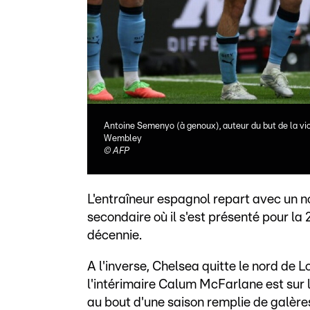
Antoine Semenyo (à genoux), auteur du but de la vic
Wembley
©
AFP
L'entraîneur espagnol repart avec un 
secondaire où il s'est présenté pour la
décennie.
A l'inverse, Chelsea quitte le nord de
l'intérimaire Calum McFarlane est sur 
au bout d'une saison remplie de galère