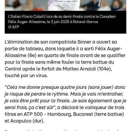
L'Italien Flavio Cobolli lors de sa demi-finale contre le Canadien
Félix Auger-Aliassime, le 3 juin 2026 à Roland-Garros
©
AFP
L'élimination de son compatriote Sinner a ouvert sa
partie de tableau, dans laquelle il a sorti Félix Auger-
Aliassime (6e) en quarts de finale avant de se qualifier
pour la finale sans même fouler la terre battue du
Central après le forfait de Matteo Arnaldi (104e),
touché par un virus.
"
Cela me donne presque quatre jours (sans jouer) donc
je risque de perdre le rythme. Mais je vais m'entraîner,
je vais être prêt pour la finale. Je sais également que je
serai frais, ça c'est sûr
", a déclaré le vainqueur de trois
titres en ATP 500 - Hambourg, Bucarest (terre battue)
et Acapulco (dur).