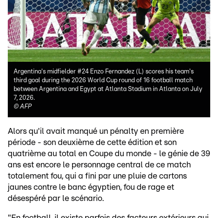
Argentina's midfielder #24 Enzo Fernandez (L) scores his team's
third goal during the 2026 World Cup round of 16 football match
between Argentina and Egypt at Atlanta Stadium in Atlanta on July
7, 2026.
©
AFP
Alors qu'il avait manqué un pénalty en première
période - son deuxième de cette édition et son
quatrième au total en Coupe du monde - le génie de 39
ans est encore le personnage central de ce match
totalement fou, qui a fini par une pluie de cartons
jaunes contre le banc égyptien, fou de rage et
désespéré par le scénario.
"En football, il existe parfois des facteurs extérieurs qui