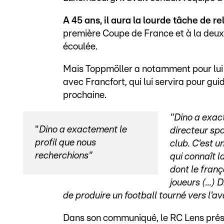
A 45 ans, il aura la lourde tâche de r
première Coupe de France et à la deuxi
écoulée.
Mais Toppmöller a notamment pour lui 
avec Francfort, qui lui servira pour gu
prochaine.
"Dino a exact
"
Dino a exactement le
directeur sp
profil que nous
club. C'est u
recherchions"
qui connaît l
dont le franç
joueurs (...)
de produire un football tourné vers l'a
Dans son communiqué, le RC Lens prése