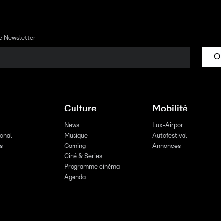
re Newsletter
O
Culture
Mobilité
News
Lux-Airport
ional
Musique
Autofestival
ts
Gaming
Annonces
Ciné & Series
Programme cinéma
Agenda