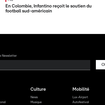
Fifa
En Colombie, Infantino reçoit le soutien du
football sud-américain
re Newsletter
O
Culture
Mobilité
News
Lux-Airport
ional
Musique
Autofestival