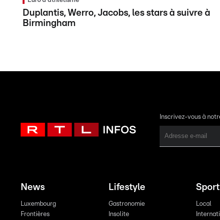
Euro d'athlétisme
Duplantis, Werro, Jacobs, les stars à suivre à
Birmingham
Inscrivez-vous à not
News
Lifestyle
Sport
Luxembourg
Gastronomie
Local
Frontières
Insolite
Internat