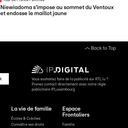
Tour de France Femmes
Niewiadoma s'impose au sommet du Ventoux
et endosse le maillot jaune
Back to Top
k
Vous souhaitez faire de la publicité sur RTL.lu ?
Prenez contact directement avec notre régie
publicitaire IPLuxembourg
La vie de famille
Espace
Frontaliers
Écoles & Crèches
Connaître ses droits
Famille