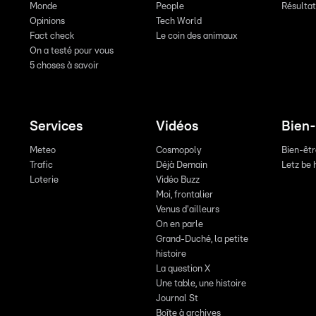
Monde
People
Résulta
Opinions
Tech World
Fact check
Le coin des animaux
On a testé pour vous
5 choses à savoir
Services
Vidéos
Bien-
Meteo
Cosmopoly
Bien-êt
Trafic
Déjà Demain
Letz be 
Loterie
Vidéo Buzz
Moi, frontalier
Venus d'ailleurs
On en parle
Grand-Duché, la petite
histoire
La question X
Une table, une histoire
Journal St
Boîte à archives