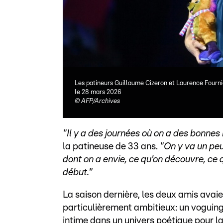
Les patineurs Guillaume Cizeron et Laurence Fourn
le 28 mars 2026
©
AFP/Archives
"Il y a des journées où on a des bonnes 
la patineuse de 33 ans.
"On y va un peu
dont on a envie, ce qu'on découvre, ce 
début."
La saison dernière, les deux amis ava
particulièrement ambitieux: un voguin
intime dans un univers poétique pour la