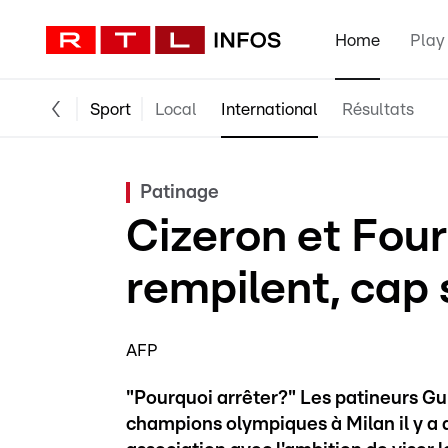
Home
Play
Sport
Local
International
Résultats
Patinage
Cizeron et Fou
rempilent, cap
AFP
"Pourquoi arrêter?" Les patineurs G
champions olympiques à Milan il y a 