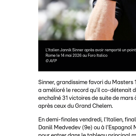
L'Italien Jannik Sinner après avoir remporté un poi
Rome le 14 mai 2026 au Foro Italico
©
AFP
Sinner, grandissime favori du Masters
a amélioré le record qu'il co-détenait
enchaîné 31 victoires de suite de mars 
après ceux du Grand Chelem.
En demi-finales vendredi, l'Italien, fina
Daniil Medvedev (9e) ou à l'Espagnol 
pour entrer dans le tableau principal m