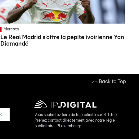
Mercato
Le Real Madrid s'offre la pépite ivoirienne Yan
Diomandé
Back to Top
k
Vous souhaitez faire de la publicité sur RTL.lu ?
Prenez contact directement avec notre régie
publicitaire IPLuxembourg