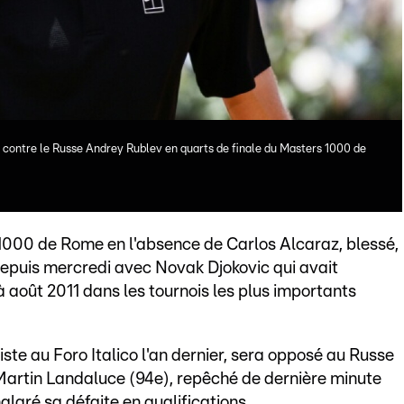
nt contre le Russe Andrey Rublev en quarts de finale du Masters 1000 de
 1000 de Rome en l'absence de Carlos Alcaraz, blessé,
 depuis mercredi avec Novak Djokovic qui avait
à août 2011 dans les tournois les plus importants
liste au Foro Italico l'an dernier, sera opposé au Russe
Martin Landaluce (94e), repêché de dernière minute
algré sa défaite en qualifications.