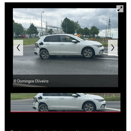
©
Domingos Oliveira
©
Do