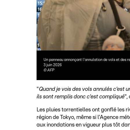
Un panneau annonçant l'annulation de vols et des re
3 juin 2026
©
AFP
"
Quand je vois des vols annulés c'est un 
ils sont remplis donc c'est compliqué
",
Les pluies torrentielles ont gonflé les r
région de Tokyo, même si l’Agence mét
aux inondations en vigueur plus tôt dan