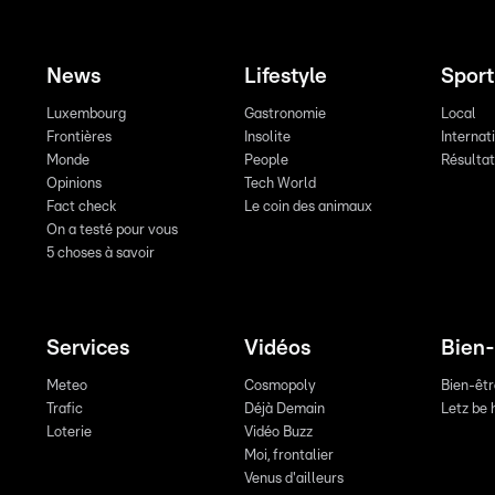
News
Lifestyle
Sport
Luxembourg
Gastronomie
Local
Frontières
Insolite
Internat
Monde
People
Résulta
Opinions
Tech World
Fact check
Le coin des animaux
On a testé pour vous
5 choses à savoir
Services
Vidéos
Bien-
Meteo
Cosmopoly
Bien-êt
Trafic
Déjà Demain
Letz be 
Loterie
Vidéo Buzz
Moi, frontalier
Venus d'ailleurs