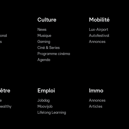
Culture
Mobilité
News
Lux-Airport
ional
Musique
Autofestival
ts
Gaming
Annonces
Ciné & Series
Programme cinéma
Agenda
être
Emploi
Immo
re
Jobdag
Annonces
healthy
Moovijob
Articles
Lifelong Learning