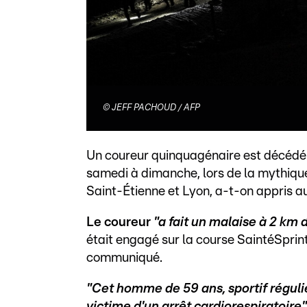
©
JEFF PACHOUD / AFP
Un coureur quinquagénaire est décédé d
samedi à dimanche, lors de la mythiqu
Saint-Étienne et Lyon, a-t-on appris a
Le coureur
"a fait un malaise à 2 km d
était engagé sur la course SaintéSprin
communiqué.
"Cet homme de 59 ans, sportif réguli
victime d'un arrêt cardiorespiratoire"