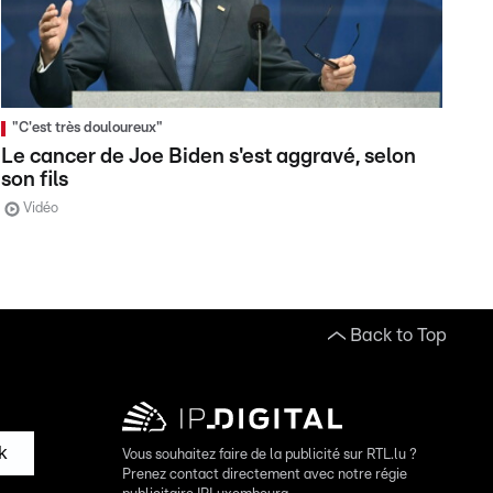
"C'est très douloureux"
Le cancer de Joe Biden s'est aggravé, selon
son fils
Vidéo
Back to Top
k
Vous souhaitez faire de la publicité sur RTL.lu ?
Prenez contact directement avec notre régie