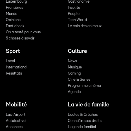
Luxembourg
Gastronomie
Frontières
Insolite
Monde
People
Opinions
Tech World
Fact check
Le coin des animaux
On a testé pour vous
5 choses à savoir
Sport
Culture
Local
News
International
Musique
Résultats
Gaming
Ciné & Series
Programme cinéma
Agenda
Mobilité
La vie de famille
Lux-Airport
Écoles & Crèches
Autofestival
Connaître ses droits
Annonces
L'agenda familial