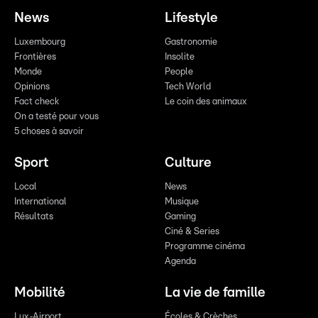
News
Lifestyle
Luxembourg
Gastronomie
Frontières
Insolite
Monde
People
Opinions
Tech World
Fact check
Le coin des animaux
On a testé pour vous
5 choses à savoir
Sport
Culture
Local
News
International
Musique
Résultats
Gaming
Ciné & Series
Programme cinéma
Agenda
Mobilité
La vie de famille
Lux-Airport
Écoles & Crèches