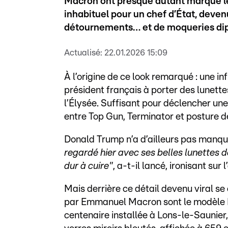
Macron ont presque autant marqué les
inhabituel pour un chef d’État, deve
détournements… et de moqueries di
Actualisé:
22.01.2026 15:09
À l’origine de ce look remarqué : une in
président français à porter des lunettes
l’Élysée. Suffisant pour déclencher un
entre Top Gun, Terminator et posture 
Donald Trump n’a d’ailleurs pas manq
regardé hier avec ses belles lunettes de 
dur à cuire"
, a-t-il lancé, ironisant sur 
Mais derrière ce détail devenu viral se
par Emmanuel Macron sont le modèle Pa
centenaire installée à Lons-le-Saunier