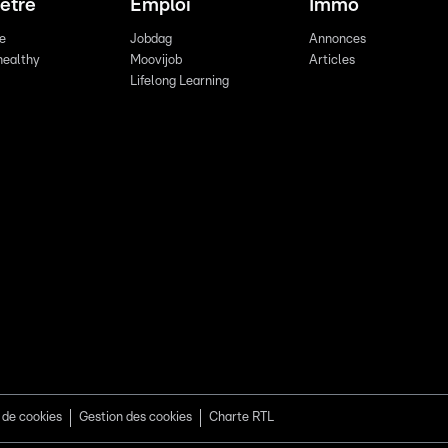
être
Emploi
Immo
re
Jobdag
Annonces
healthy
Moovijob
Articles
Lifelong Learning
 de cookies
Gestion des cookies
Charte RTL