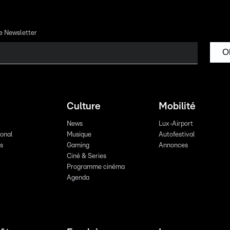
re Newsletter
O
Culture
Mobilité
News
Lux-Airport
ional
Musique
Autofestival
ts
Gaming
Annonces
Ciné & Series
Programme cinéma
Agenda