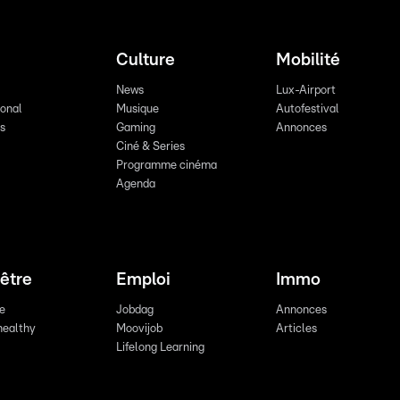
Culture
Mobilité
News
Lux-Airport
ional
Musique
Autofestival
ts
Gaming
Annonces
Ciné & Series
Programme cinéma
Agenda
être
Emploi
Immo
re
Jobdag
Annonces
healthy
Moovijob
Articles
Lifelong Learning