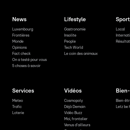
News
Lifestyle
Sport
Luxembourg
Gastronomie
Local
Frontières
Insolite
Internat
Monde
People
Résulta
Opinions
Tech World
Fact check
Le coin des animaux
On a testé pour vous
5 choses à savoir
Services
Vidéos
Bien-
Meteo
Cosmopoly
Bien-êt
Trafic
Déjà Demain
Letz be 
Loterie
Vidéo Buzz
Moi, frontalier
Venus d'ailleurs