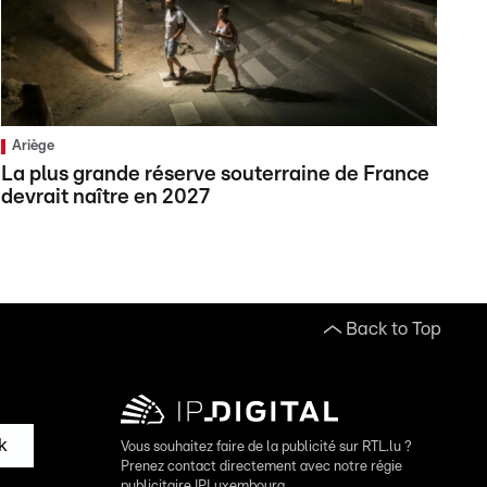
Ariège
La plus grande réserve souterraine de France
devrait naître en 2027
Back to Top
k
Vous souhaitez faire de la publicité sur RTL.lu ?
Prenez contact directement avec notre régie
publicitaire IPLuxembourg