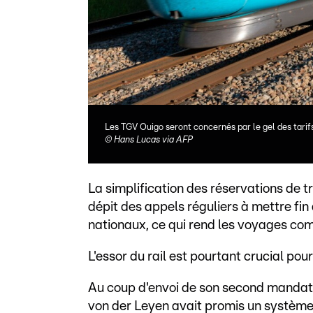
Les TGV Ouigo seront concernés par le gel des tarif
©
Hans Lucas via AFP
La simplification des réservations de t
dépit des appels réguliers à mettre f
nationaux, ce qui rend les voyages com
L'essor du rail est pourtant crucial pou
Au coup d'envoi de son second mandat e
von der Leyen avait promis un système