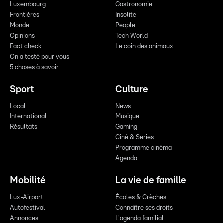
Luxembourg
Gastronomie
Frontières
Insolite
Monde
People
Opinions
Tech World
Fact check
Le coin des animaux
On a testé pour vous
5 choses à savoir
Sport
Culture
Local
News
International
Musique
Résultats
Gaming
Ciné & Series
Programme cinéma
Agenda
Mobilité
La vie de famille
Lux-Airport
Écoles & Crèches
Autofestival
Connaître ses droits
Annonces
L'agenda familial