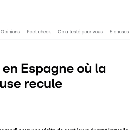
Opinions
Fact check
On a testé pour vous
5 choses 
e en Espagne où la
euse recule