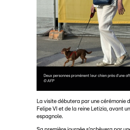
Deux personnes promènent leur chien près d'une aff
©
AFP
La visite débutera par une cérémonie d
Felipe VI et de la reine Letizia, avant u
espagnole.
Sa première journée s'achèvera par un