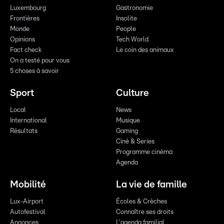
Luxembourg
Gastronomie
Frontières
Insolite
Monde
People
Opinions
Tech World
Fact check
Le coin des animaux
On a testé pour vous
5 choses à savoir
Sport
Culture
Local
News
International
Musique
Résultats
Gaming
Ciné & Series
Programme cinéma
Agenda
Mobilité
La vie de famille
Lux-Airport
Écoles & Crèches
Autofestival
Connaître ses droits
Annonces
L'agenda familial