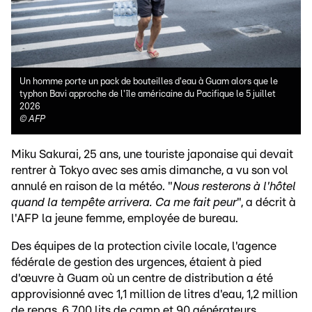
Un homme porte un pack de bouteilles d'eau à Guam alors que le
typhon Bavi approche de l'île américaine du Pacifique le 5 juillet
2026
©
AFP
Miku Sakurai, 25 ans, une touriste japonaise qui devait
rentrer à Tokyo avec ses amis dimanche, a vu son vol
annulé en raison de la météo. "
Nous resterons à l'hôtel
quand la tempête arrivera. Ca me fait peur
", a décrit à
l'AFP la jeune femme, employée de bureau.
Des équipes de la protection civile locale, l'agence
fédérale de gestion des urgences, étaient à pied
d'œuvre à Guam où un centre de distribution a été
approvisionné avec 1,1 million de litres d'eau, 1,2 million
de repas, 6.700 lits de camp et 90 générateurs.