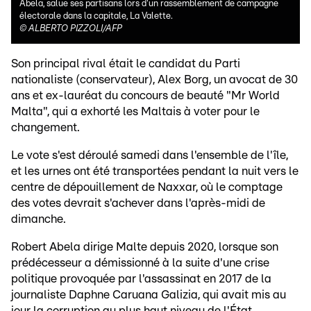
Abela, salue ses partisans lors d'un rassemblement de campagne
électorale dans la capitale, La Valette.
©
ALBERTO PIZZOLI/AFP
Son principal rival était le candidat du Parti
nationaliste (conservateur), Alex Borg, un avocat de 30
ans et ex-lauréat du concours de beauté "Mr World
Malta", qui a exhorté les Maltais à voter pour le
changement.
Le vote s'est déroulé samedi dans l'ensemble de l'île,
et les urnes ont été transportées pendant la nuit vers le
centre de dépouillement de Naxxar, où le comptage
des votes devrait s'achever dans l'après-midi de
dimanche.
Robert Abela dirige Malte depuis 2020, lorsque son
prédécesseur a démissionné à la suite d'une crise
politique provoquée par l'assassinat en 2017 de la
journaliste Daphne Caruana Galizia, qui avait mis au
jour la corruption au plus haut niveau de l'État.