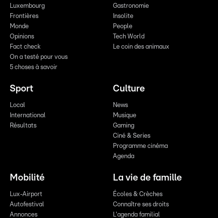
Luxembourg
Gastronomie
Frontières
Insolite
Monde
People
Opinions
Tech World
Fact check
Le coin des animaux
On a testé pour vous
5 choses à savoir
Sport
Culture
Local
News
International
Musique
Résultats
Gaming
Ciné & Series
Programme cinéma
Agenda
Mobilité
La vie de famille
Lux-Airport
Écoles & Crèches
Autofestival
Connaître ses droits
Annonces
L'agenda familial