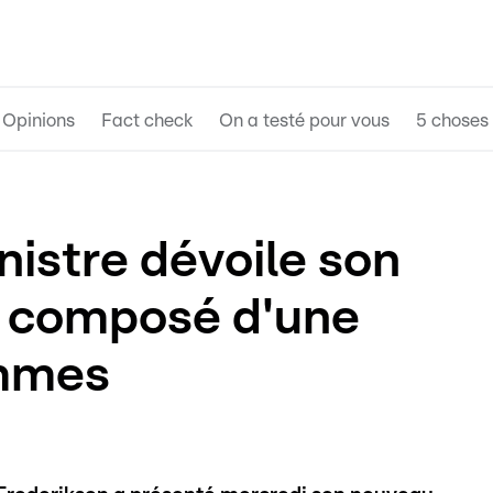
Opinions
Fact check
On a testé pour vous
5 choses 
istre dévoile son
 composé d'une
emmes