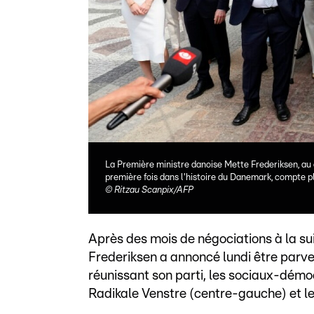
La Première ministre danoise Mette Frederiksen, au 
première fois dans l'histoire du Danemark, compte
©
Ritzau Scanpix/AFP
Après des mois de négociations à la su
Frederiksen a annoncé lundi être par
réunissant son parti, les sociaux-démocr
Radikale Venstre (centre-gauche) et l