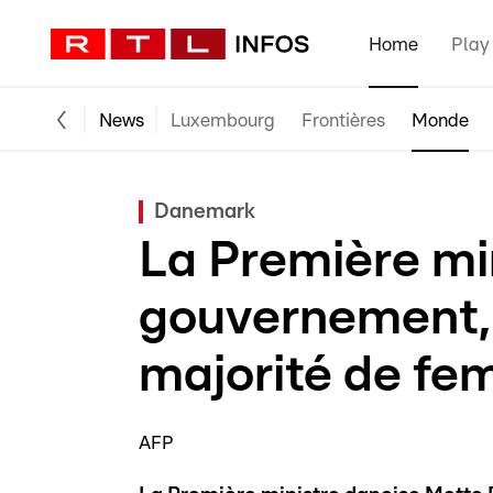
Home
Play
News
Luxembourg
Frontières
Monde
Danemark
La Première min
gouvernement,
majorité de f
AFP