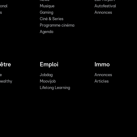
ional
Musique
Autofestival
ts
Gaming
Annonces
Ciné & Series
Programme cinéma
Agenda
être
Emploi
Immo
re
Jobdag
Annonces
healthy
Moovijob
Articles
Lifelong Learning