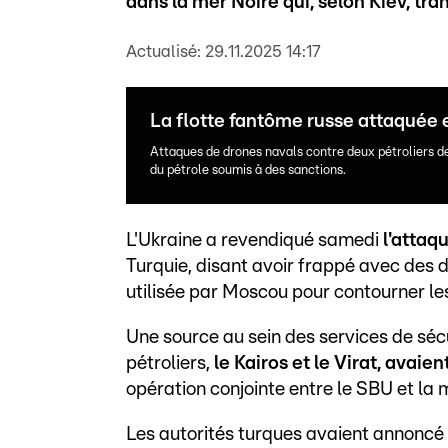
dans la mer Noire qui, selon Kiev, tr
Actualisé:
29.11.2025 14:17
La flotte fantôme russe attaquée 
Attaques de drones navals contre deux pétroliers de 
du pétrole soumis à des sanctions.
L'Ukraine a revendiqué samedi
l'attaq
Turquie, disant avoir frappé avec des 
utilisée par Moscou pour contourner le
Une source au sein des services de séc
pétroliers,
le Kairos et le Virat, avaie
opération conjointe entre le SBU et la 
Les autorités turques avaient annoncé 