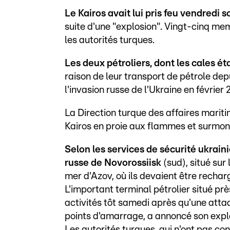
Le Kairos avait lui pris feu vendredi so
suite d'une "explosion". Vingt-cinq me
les autorités turques.
Les deux pétroliers, dont les cales ét
raison de leur transport de pétrole de
l'invasion russe de l'Ukraine en février 
La Direction turque des affaires marit
Kairos en proie aux flammes et surmon
Selon les services de sécurité ukraini
russe de Novorossiisk
(sud), situé sur
mer d'Azov, où ils devaient être rechar
L'important terminal pétrolier situé p
activités tôt samedi après qu'une att
points d'amarrage, a annoncé son explo
Les autorités turques, qui n'ont pas co