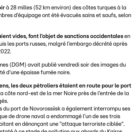
ir
à 28 milles (52 km environ) des côtes turques à la
mbres d'équipage ont été évacués sains et saufs, selon
aient vides, font l'objet de sanctions occidentales
en
puis les ports russes, malgré l'embargo décrété après
2022.
imes (DGM) avait publié vendredi soir des images du
té d'une épaisse fumée noire.
ens, les deux pétroliers étaient en route pour le port
 la côte nord-est de la mer Noire près de l'entrée de la
gés.
rès du port de Novorossiisk a également interrompu ses
aque de drone naval a endommagé l'un de ses trois
itant en dénonçant une "attaque terroriste ciblée".
nstaté à ce stade de pollution aux abords du Kairos,