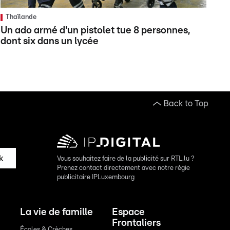
Thaïlande
Un ado armé d'un pistolet tue 8 personnes,
dont six dans un lycée
Back to Top
k
Vous souhaitez faire de la publicité sur RTL.lu ?
Prenez contact directement avec notre régie
publicitaire IPLuxembourg
La vie de famille
Espace
Frontaliers
Écoles & Crèches