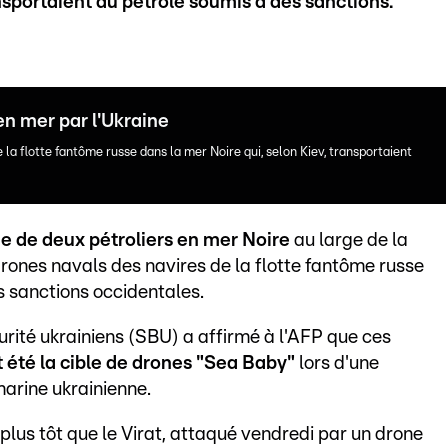
ansportaient du pétrole soumis à des sanctions.
en mer par l'Ukraine
la flotte fantôme russe dans la mer Noire qui, selon Kiev, transportaient
ue de deux pétroliers en mer Noire
au large de la
drones navals des navires de la flotte fantôme russe
s sanctions occidentales.
urité ukrainiens (SBU) a affirmé à l'AFP que ces
nt été la cible de drones "Sea Baby"
lors d'une
marine ukrainienne.
plus tôt que le Virat, attaqué vendredi par un drone