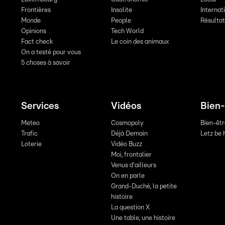
Frontières
Insolite
Internat
Monde
People
Résulta
Opinions
Tech World
Fact check
Le coin des animaux
On a testé pour vous
5 choses à savoir
Services
Vidéos
Bien-
Meteo
Cosmopoly
Bien-êt
Trafic
Déjà Demain
Letz be 
Loterie
Vidéo Buzz
Moi, frontalier
Venus d'ailleurs
On en parle
Grand-Duché, la petite
histoire
La question X
Une table, une histoire