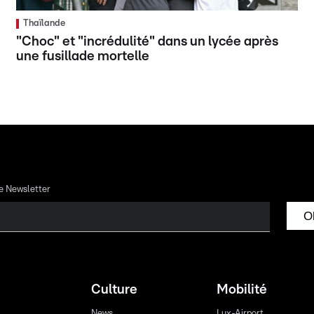
Thaïlande
"Choc" et "incrédulité" dans un lycée après
une fusillade mortelle
re Newsletter
O
Culture
Mobilité
News
Lux-Airport